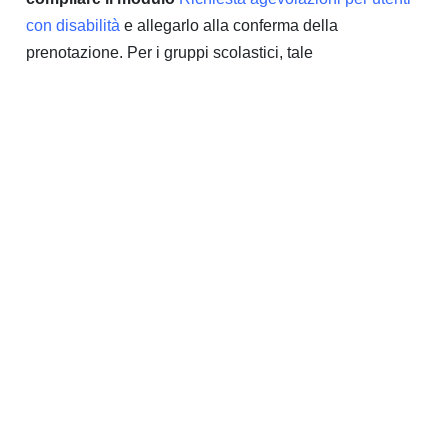
con disabilità
e allegarlo alla conferma della
prenotazione. Per i gruppi scolastici, tale
autodichiarazione va timbrata e firmata dal Dirigente
Scolastico.
In assenza di tale autodichiarazione non
sarà possibile riconoscere alcuna agevolazione
.
Area di fermata per
pullman
È disponibile una fermata per gli autobus turistici in
prossimità del MUSE (
corso del Lavoro e della Scienza,
all’altezza dell’ITAS Forum
)
a circa 400 metri dal
MUSE (5 minuti a piedi)
. L’area è ampia ed adeguata a
permettere una sosta per salita e discesa, agevole e