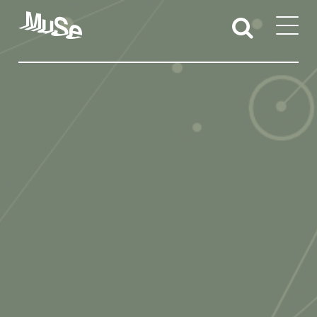
Attività educative
Sedi territoriali
Docenti e studentesse/i
Iniziative per l’accessibilità