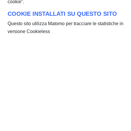
cookie”.
COOKIE INSTALLATI SU QUESTO SITO
Questo sito utilizza Matomo per tracciare le statistiche in
versione Cookieless
DURATA DEI COOKIE
I cookie hanno una durata dettata dalla data di
scadenza (o da un’azione specifica come la chiusura
del browser) impostata al momento dell’installazione. I
cookie possono essere:
temporanei o di sessione (session cookie): sono
utilizzati per archiviare informazioni temporanee,
consentono di collegare le azioni eseguite durante
una sessione specifica e vengono rimossi dal
computer alla chiusura del browser;
permanenti (persistent cookie): sono utilizzati per