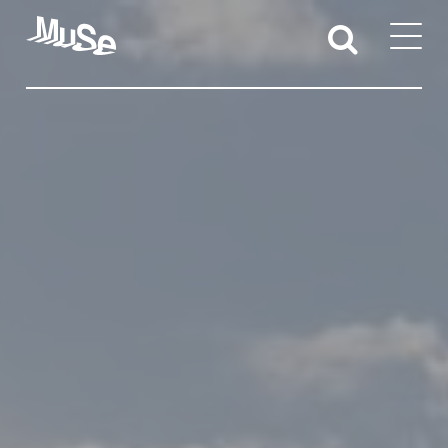
Attività educative
Sedi territoriali
Docenti e studentesse/i
Iniziative per l’accessibilità