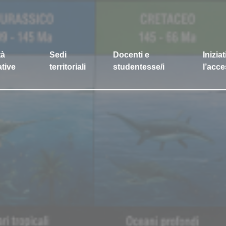
tà
Sedi
Docenti e
Inizia
tive
territoriali
studentesse/i
l’acce