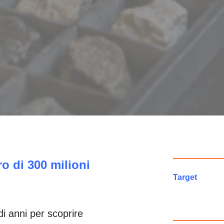
ro di 300 milioni
Target
di anni per scoprire