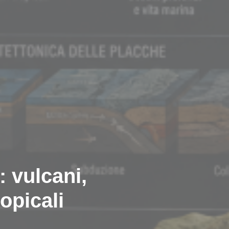
: vulcani,
ropicali